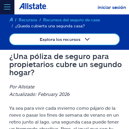
iniciar sesión
Recursos
Recursos del seguro de casa
seleccionar un producto para
cotizar
¿Queda cubierta una segunda casa?
Explora los recursos
¿Una póliza de seguro para
Select a Product
propietarios cubre un segundo
hogar?
ir
continuar una cotización
Por Allstate
Actualizado: February 2026
Seguros y más
Ya sea para vivir cada invierno como pájaro de la
Recursos
nieve o pasar los fines de semana de verano en un
retiro junto al lago, una segunda casa puede tener
un tremendo atractivo. Pero, al igual que con tu