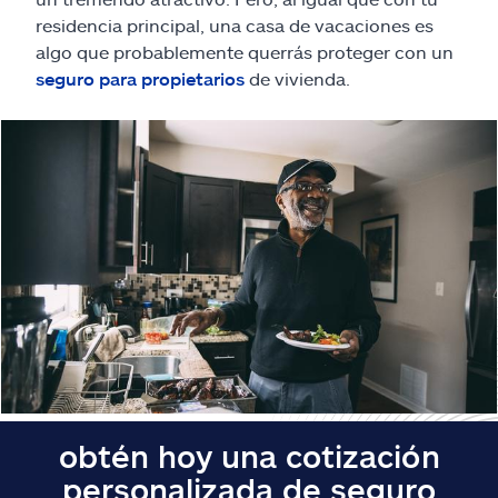
Reclamos
residencia principal, una casa de vacaciones es
algo que probablemente querrás proteger con un
Asistencia y apoyo
seguro para propietarios
de vivienda.
Buscar agente
Explore Allstate
Ashburn, VA 20146
English
obtén hoy una cotización
personalizada de seguro