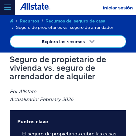
iniciar sesión
Recursos
Recursos del seguro de casa
seleccionar un producto para
cotizar
Seguro de propietarios vs. seguro de arrendador
Explora los recursos
Seguro de propietario de
Select a Product
vivienda vs. seguro de
arrendador de alquiler
ir
continuar una cotización
Por Allstate
Actualizado: February 2026
Seguros y más
Recursos
Puntos clave
El seguro de propietarios cubre las casas