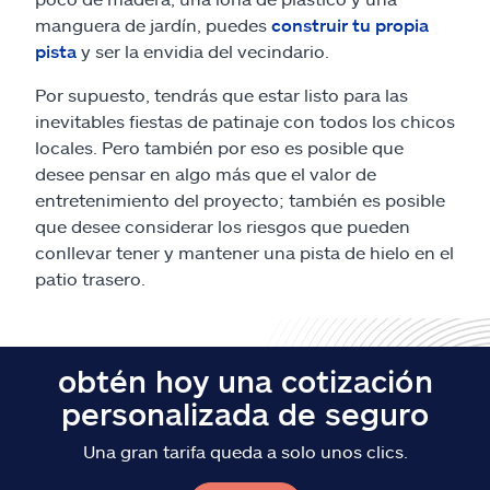
Reclamos
manguera de jardín, puedes
construir tu propia
pista
y ser la envidia del vecindario.
Asistencia y apoyo
Por supuesto, tendrás que estar listo para las
inevitables fiestas de patinaje con todos los chicos
Buscar agente
locales. Pero también por eso es posible que
desee pensar en algo más que el valor de
Explore Allstate
entretenimiento del proyecto; también es posible
que desee considerar los riesgos que pueden
conllevar tener y mantener una pista de hielo en el
Ashburn, VA 20146
patio trasero.
English
obtén hoy una cotización
personalizada de seguro
Una gran tarifa queda a solo unos clics.