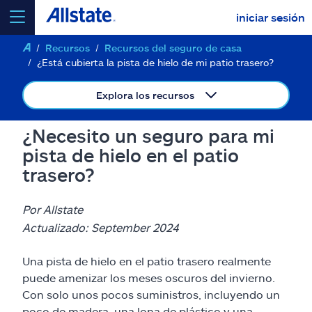
iniciar sesión
Recursos
Recursos del seguro de casa
seleccionar un producto para
cotizar
¿Está cubierta la pista de hielo de mi patio trasero?
Explora los recursos
¿Necesito un seguro para mi
Select a Product
pista de hielo en el patio
trasero?
ir
continuar una cotización
Por Allstate
Actualizado: September 2024
Seguros y más
Una pista de hielo en el patio trasero realmente
Recursos
puede amenizar los meses oscuros del invierno.
Con solo unos pocos suministros, incluyendo un
poco de madera, una lona de plástico y una