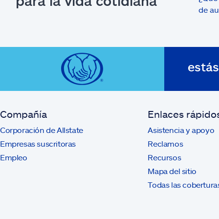
previous
para la vida cotidiana
de au
está
Compañía
Enlaces rápido
Corporación de Allstate
Asistencia y apoyo
Empresas suscritoras
Reclamos
Empleo
Recursos
Mapa del sitio
Todas las cobertura