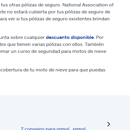
us otras pólizas de seguro. National Association of
e no estará cubierta por tus pólizas de seguro de
ara ver si tus pólizas de seguro existentes brindan
gunta sobre cualquier
descuento disponible
. Por
es que tienen varias pólizas con ellos. También
tomar un curso de seguridad para motos de nieve
 cobertura de tu moto de nieve para que puedas
next
7 consejos para remol…remol…