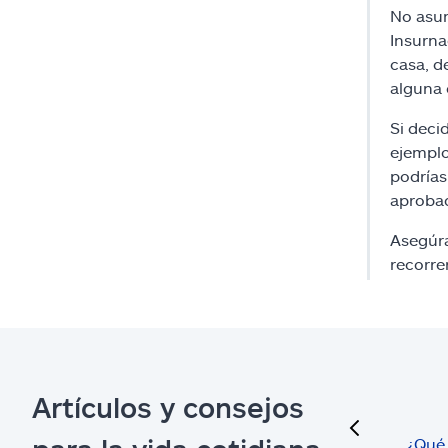
No asum
Insurna
casa, d
alguna 
Si deci
ejemplo
podrías
aproba
Asegúra
recorre
Artículos y consejos
¿Qué 