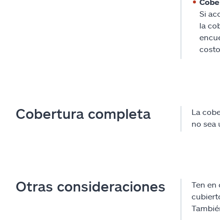
Cober
Si ac
la co
encue
costo
Cobertura completa
La cobe
no sea 
Otras consideraciones
Ten en 
cubiert
También