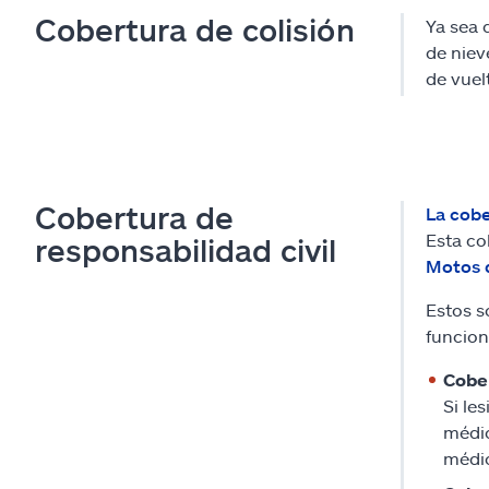
Cobertura de colisión
Ya sea 
de niev
de vuel
Cobertura de
La cobe
Esta co
responsabilidad civil
Motos 
Estos s
funcion
Cober
Si le
médic
médic