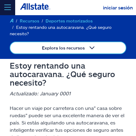
iniciar sesión
Recursos
Deportes motorizados
seleccionar un producto para
cotizar
Estoy rentando una autocaravana. ¿Qué seguro
necesito?
Explora los recursos
Select a Product
Estoy rentando una
autocaravana. ¿Qué seguro
necesito?
ir
continuar una cotización
Actualizado: January 0001
Seguros y más
Hacer un viaje por carretera con una" casa sobre
ruedas" puede ser una excelente manera de ver el
Recursos
país. Si estás alquilando una autocaravana, es
inteligente verificar tus opciones de seguro antes