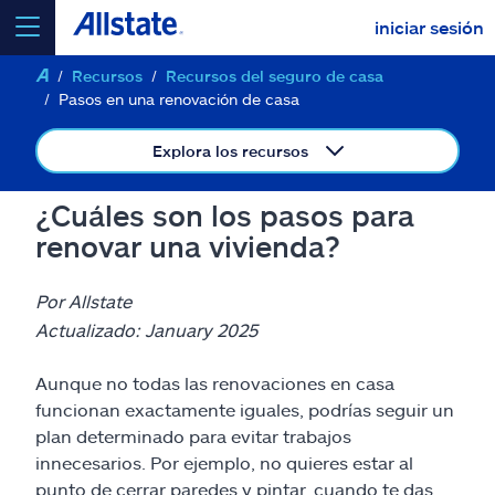
iniciar sesión
Recursos
Recursos del seguro de casa
seleccionar un producto para
cotizar
Pasos en una renovación de casa
Explora los recursos
¿Cuáles son los pasos para
Select a Product
renovar una vivienda?
ir
continuar una cotización
Por Allstate
Actualizado: January 2025
Seguros y más
Aunque no todas las renovaciones en casa
funcionan exactamente iguales, podrías seguir un
Recursos
plan determinado para evitar trabajos
innecesarios. Por ejemplo, no quieres estar al
punto de cerrar paredes y pintar, cuando te das