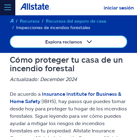
iniciar sesión
Recursos
Recursos del seguro de casa
seleccionar un producto para
cotizar
Inspecciones de incendios forestales
Explora reclamos
Cómo proteger tu casa de un
Select a Product
incendio forestal
Actualizado: December 2024
ir
continuar una cotización
De acuerdo a
Insurance Institute for Business &
Home Safety
(IBHS), hay pasos que puedes tomar
Seguros y más
desde hoy para proteger tu hogar de los incendios
forestales. Sigue leyendo para ver cómo puedes
Recursos
ayudar a mitigar los riesgos de incendios
forestales en tu propiedad. Allstate Insurance