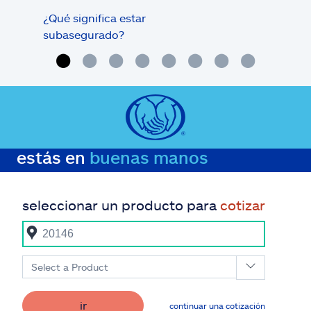
¿Qué significa estar
¿Qué
subasegurado?
méd
estás en
buenas manos
seleccionar un producto para
cotizar
Select a Product
ir
continuar una cotización