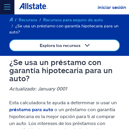
iniciar sesión
Recursos
Recursos para seguro de auto
seleccionar un producto para
cotizar
¿Se usa un préstamo con garantía hipotecaria para un
auto?
Explora los recursos
Select a Product
¿Se usa un préstamo con
garantía hipotecaria para un
auto?
ir
continuar una cotización
Actualizado: January 0001
Seguros y más
Esta calculadora te ayuda a determinar si usar un
préstamo para auto
o un préstamo con garantía
Recursos
hipotecaria es la mejor opción para ti al comprar
un auto. Los intereses de los préstamos con