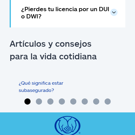
¿Pierdes tu licencia por un DUI
o DWI?
Artículos y consejos
para la vida cotidiana
¿Qué significa estar
¿Qué
subasegurado?
méd