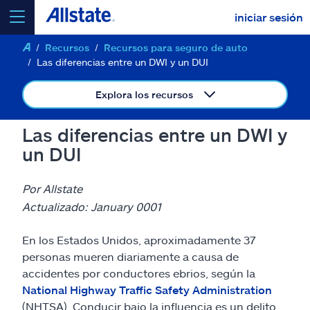
iniciar sesión
Recursos
Recursos para seguro de auto
seleccionar un producto para
cotizar
Las diferencias entre un DWI y un DUI
Explora los recursos
Las diferencias entre un DWI y
Select a Product
un DUI
ir
continuar una cotización
Por Allstate
Actualizado: January 0001
Seguros y más
En los Estados Unidos, aproximadamente 37
personas mueren diariamente a causa de
Recursos
accidentes por conductores ebrios, según la
National Highway Traffic Safety Administration
(NHTSA). Conducir bajo la influencia es un delito