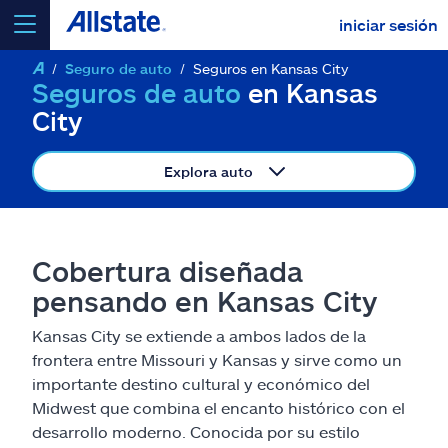
iniciar sesión
Seguro de auto
Seguros en Kansas City
seleccionar un producto para
cotizar
Seguros de auto
en Kansas
City
Explora auto
Select a Product
Cobertura diseñada
ir
continuar una cotización
pensando en Kansas City
Kansas City se extiende a ambos lados de la
Seguros y más
frontera entre Missouri y Kansas y sirve como un
importante destino cultural y económico del
Recursos
Midwest que combina el encanto histórico con el
desarrollo moderno. Conocida por su estilo