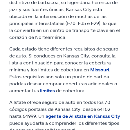
Reclamos
distintivo de barbacoa, su legendaria herencia de
jazz y sus fuentes únicas, Kansas City está
ubicada en la intersección de muchas de las
Asistencia y apoyo
principales interestatales (I-70, I-35 e I-29), lo que
la convierte en un centro de transporte clave en el
Buscar agente
corazón de Norteamérica.
Cada estado tiene diferentes requisitos de seguro
Explore Allstate
de auto. Si conduces en Kansas City, consulta la
lista a continuación para conocer la cobertura
Ashburn, VA 20146
mínima y los límites de cobertura en
Missouri
.
Estos requisitos son solo un punto de partida:
podrías desear comprar coberturas adicionales o
English
aumentar tus
límites
de cobertura.
Allstate ofrece seguro de auto en todos los 70
códigos postales de Kansas City, desde 64102
hasta 64999. Un
agente de Allstate en Kansas City
puede ayudarte a comprender los diferentes tipos
de seguros disponibles para ti.