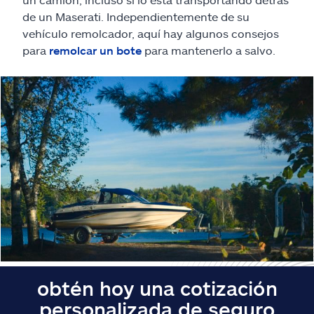
Reclamos
de un Maserati. Independientemente de su
vehículo remolcador, aquí hay algunos consejos
Asistencia y apoyo
para
remolcar un bote
para mantenerlo a salvo.
Buscar agente
Explore Allstate
Ashburn, VA 20146
English
obtén hoy una cotización
personalizada de seguro