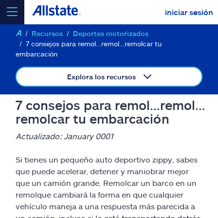
iniciar sesión
Recursos
Deportes motorizados
seleccionar un producto para
cotizar
7 consejos para remol…remol…remolcar tu
embarcación
Explora los recursos
Select a Product
7 consejos para remol…remol…
remolcar tu embarcación
ir
continuar una cotización
Actualizado: January 0001
Si tienes un pequeño auto deportivo zippy, sabes
Seguros y más
que puede acelerar, detener y maniobrar mejor
que un camión grande. Remolcar un barco en un
Recursos
remolque cambiará la forma en que cualquier
vehículo maneja a una respuesta más parecida a
un camión, incluso si lo está transportando detrás