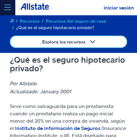
iniciar sesión
Recursos
Recursos del seguro de casa
seleccionar un producto para
cotizar
¿Qué es el seguro hipotecario privado?
Explora los recursos
¿Qué es el seguro hipotecario
Select a Product
privado?
ir
continuar una cotización
Por Allstate
Actualizado: January 0001
Seguros y más
Sirve como salvaguarda para un prestamista
cuando un prestatario realiza un pago inicial
Recursos
menor del 20% en una compra de vivienda, según
el
Instituto de Información de Seguros
(Insurance
Information Institute, o III). Está diseñado para