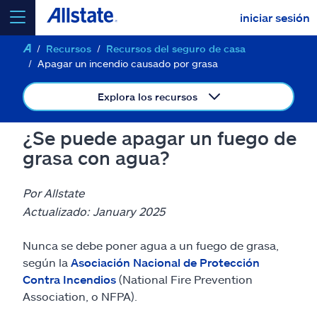
iniciar sesión
Recursos
Recursos del seguro de casa
seleccionar un producto para
cotizar
Apagar un incendio causado por grasa
Explora los recursos
¿Se puede apagar un fuego de
Select a Product
grasa con agua?
ir
continuar una cotización
Por Allstate
Actualizado: January 2025
Seguros y más
Nunca se debe poner agua a un fuego de grasa,
según la
Asociación Nacional de Protección
Recursos
Contra Incendios
(National Fire Prevention
Association, o NFPA).