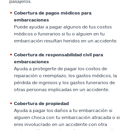
Reclamos
pasajeros.
Cobertura de pagos médicos para
Asistencia y apoyo
embarcaciones
Puede ayudar a pagar algunos de tus costos
Buscar agente
médicos o funerarios si tu o alguien en tu
embarcación resultan heridos en un accidente.
Explore Allstate
Cobertura de responsabilidad civil para
embarcaciones
Ashburn, VA 20146
Ayuda a protegerte de pagar los costos de
reparación o reemplazo, los gastos médicos, la
pérdida de ingresos y los gastos funerarios de
English
otras personas implicadas en un accidente.
Cobertura de propiedad
Ayuda a pagar los daños a tu embarcación si
alguien choca con tu embarcación atracada o si
eres involucrado en un accidente con otra