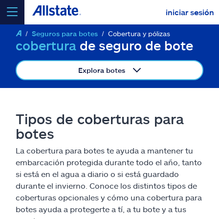
iniciar sesión
Seguros para botes
Cobertura y pólizas
seleccionar un producto para
cotizar
cobertura
de seguro de bote
Explora botes
Select a Product
Tipos de coberturas para
botes
ir
continuar una cotización
La cobertura para botes te ayuda a mantener tu
embarcación protegida durante todo el año, tanto
Seguros y más
si está en el agua a diario o si está guardado
durante el invierno. Conoce los distintos tipos de
Recursos
coberturas opcionales y cómo una cobertura para
botes ayuda a protegerte a tí, a tu bote y a tus