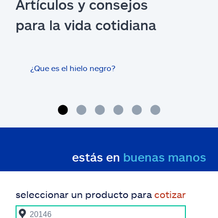
Artículos y consejos
para la vida cotidiana
¿Que es el hielo negro?
¿Los
con 
cas
estás en
buenas manos
seleccionar un producto para
cotizar