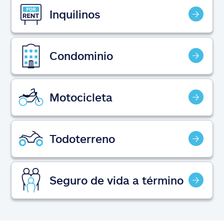
Reclamos
Inquilinos
Asistencia y apoyo
Condominio
Buscar agente
Explore Allstate
Motocicleta
Ashburn, VA 20146
Todoterreno
English
Seguro de vida a término