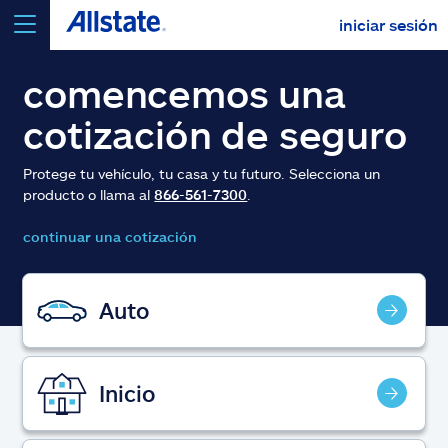
iniciar sesión
seleccionar un producto para
cotizar
comencemos una
cotización de seguro
Protege tu vehículo, tu casa y tu futuro. Selecciona un
producto o llama al
866-561-7300
.
Select a Product
continuar una cotización
ir
continuar una cotización
Auto
Seguros y más
Inicio
Recursos