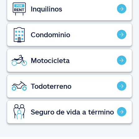
Reclamos
Inquilinos
Asistencia y apoyo
Condominio
Buscar agente
Explore Allstate
Motocicleta
Ashburn, VA 20146
Todoterreno
English
Seguro de vida a término