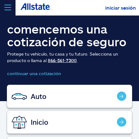
iniciar sesión
seleccionar un producto para
cotizar
comencemos una
cotización de seguro
Protege tu vehículo, tu casa y tu futuro. Selecciona un
producto o llama al
866-561-7300
.
Select a Product
continuar una cotización
ir
continuar una cotización
Auto
Seguros y más
Inicio
Recursos