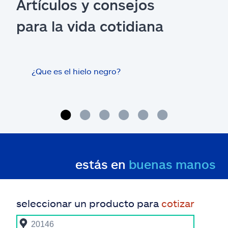
Artículos y consejos
para la vida cotidiana
¿Que es el hielo negro?
¿Los
con 
cas
estás en
buenas manos
seleccionar un producto para
cotizar