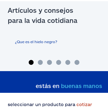
Artículos y consejos
para la vida cotidiana
¿Que es el hielo negro?
¿Los
con 
cas
estás en
buenas manos
seleccionar un producto para
cotizar