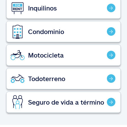
Reclamos
Inquilinos
Asistencia y apoyo
Condominio
Buscar agente
Explore Allstate
Motocicleta
Ashburn, VA 20146
Todoterreno
English
Seguro de vida a término