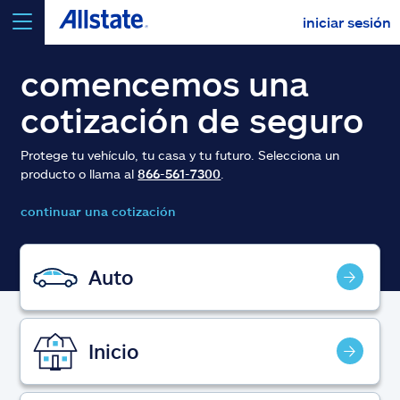
iniciar sesión
seleccionar un producto para
cotizar
comencemos una
cotización de seguro
Protege tu vehículo, tu casa y tu futuro. Selecciona un
producto o llama al
866-561-7300
.
Select a Product
continuar una cotización
ir
continuar una cotización
Auto
Seguros y más
Inicio
Recursos