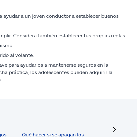
a ayudar a un joven conductor a establecer buenos
plir. Considera también establecer tus propias reglas.
mismo.
ido al volante.
clave para ayudarlos a mantenerse seguros en la
ha práctica, los adolescentes pueden adquirir la
s.
next
gos
Qué hacer si se apagan los