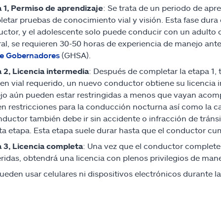
 1, Permiso de aprendizaje
: Se trata de un periodo de apr
etar pruebas de conocimiento vial y visión. Esta fase dura
ctor, y el adolescente solo puede conducir con un adulto co
al, se requieren 30-50 horas de experiencia de manejo antes
de Gobernadores
(GHSA).
 2, Licencia intermedia
: Después de completar la etapa 1, 
n vial requerido, un nuevo conductor obtiene su licencia i
o aún pueden estar restringidas a menos que vayan acompa
en restricciones para la conducción nocturna así como la c
nductor también debe ir sin accidente o infracción de tráns
ta etapa. Esta etapa suele durar hasta que el conductor cu
 3, Licencia completa
: Una vez que el conductor complete 
ridas, obtendrá una licencia con plenos privilegios de mane
ueden usar celulares ni dispositivos electrónicos durante 