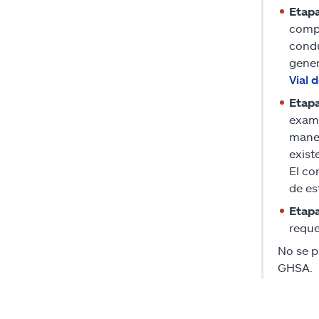
Etapa
compl
condu
gener
Vial 
Etapa
exame
manej
exist
El co
de es
Etapa
reque
No se p
GHSA.