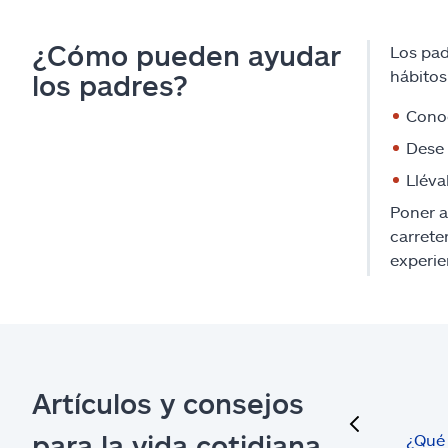
¿Cómo pueden ayudar
Los pad
hábitos
los padres?
Cono
Dese 
Lléva
Poner a
carrete
experie
Artículos y consejos
para la vida cotidiana
¿Qué 