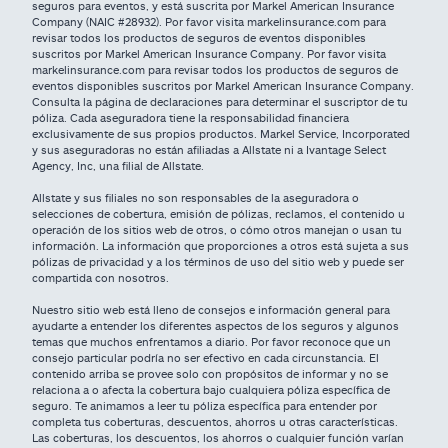
seguros para eventos, y está suscrita por Markel American Insurance
Company (NAIC #28932). Por favor visita markelinsurance.com para
revisar todos los productos de seguros de eventos disponibles
suscritos por Markel American Insurance Company. Por favor visita
markelinsurance.com para revisar todos los productos de seguros de
eventos disponibles suscritos por Markel American Insurance Company.
Consulta la página de declaraciones para determinar el suscriptor de tu
póliza. Cada aseguradora tiene la responsabilidad financiera
exclusivamente de sus propios productos. Markel Service, Incorporated
y sus aseguradoras no están afiliadas a Allstate ni a Ivantage Select
Agency, Inc, una filial de Allstate.
Allstate y sus filiales no son responsables de la aseguradora o
selecciones de cobertura, emisión de pólizas, reclamos, el contenido u
operación de los sitios web de otros, o cómo otros manejan o usan tu
información. La información que proporciones a otros está sujeta a sus
pólizas de privacidad y a los términos de uso del sitio web y puede ser
compartida con nosotros.
Nuestro sitio web está lleno de consejos e información general para
ayudarte a entender los diferentes aspectos de los seguros y algunos
temas que muchos enfrentamos a diario. Por favor reconoce que un
consejo particular podría no ser efectivo en cada circunstancia. El
contenido arriba se provee solo con propósitos de informar y no se
relaciona a o afecta la cobertura bajo cualquiera póliza específica de
seguro. Te animamos a leer tu póliza específica para entender por
completa tus coberturas, descuentos, ahorros u otras características.
Las coberturas, los descuentos, los ahorros o cualquier función varían