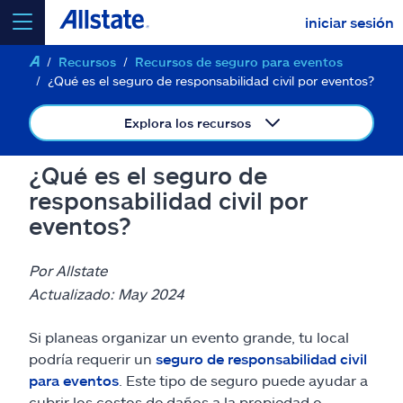
iniciar sesión
Recursos
Recursos de seguro para eventos
seleccionar un producto para
cotizar
¿Qué es el seguro de responsabilidad civil por eventos?
Explora los recursos
¿Qué es el seguro de
Select a Product
responsabilidad civil por
eventos?
ir
continuar una cotización
Por Allstate
Actualizado: May 2024
Seguros y más
Si planeas organizar un evento grande, tu local
Recursos
podría requerir un
seguro de responsabilidad civil
para eventos
. Este tipo de seguro puede ayudar a
cubrir los costos de daños a la propiedad o