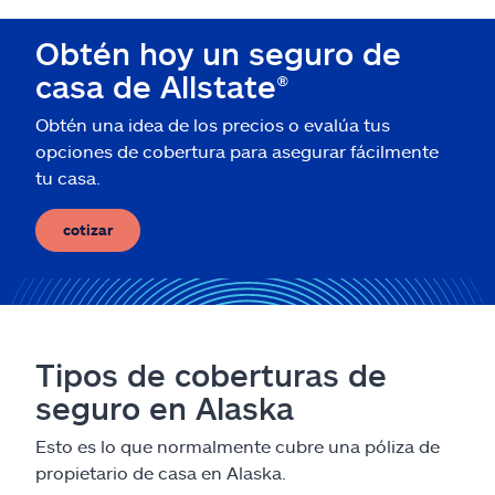
Reclamos
Obtén hoy un seguro de
Asistencia y apoyo
casa de Allstate®
Obtén una idea de los precios o evalúa tus
Buscar agente
opciones de cobertura para asegurar fácilmente
tu casa.
Explore Allstate
cotizar
Ashburn, VA 20146
English
Tipos de coberturas de
seguro en Alaska
Esto es lo que normalmente cubre una póliza de
propietario de casa en Alaska.