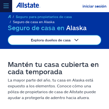
iniciar sesión
Seguro para propietarios de casa
seleccionar un producto para
cotizar
Seguro de casa en Alaska
Seguro de casa en
Alaska
Explora dueños de casa
Select a Product
Mantén tu casa cubierta en
ir
continuar una cotización
cada temporada
La mayor parte del año, tu casa en Alaska está
Seguros y más
expuesto a los elementos. Conoce cómo una
póliza de propietarios de casa de Allstate puede
Recursos
ayudar a protegerla de adentro hacia afuera.