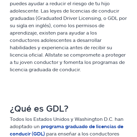
Reclamos
puedes ayudar a reducir el riesgo de tu hijo
adolescente. Las leyes de licencias de conducir
Asistencia y apoyo
graduadas (Graduated Driver Licensing, o GDL por
su sigla en inglés), como los permisos de
aprendizaje, existen para ayudar a los
Buscar agente
conductores adolescentes a desarrollar
habilidades y experiencia antes de recibir su
Explore Allstate
licencia oficial. Allstate se compromete a proteger
a tu joven conductor y fomenta los programas de
licencia graduada de conducir.
Ashburn, VA 20146
English
¿Qué es GDL?
Todos los Estados Unidos y Washington D.C. han
adoptado un
programa graduado de licencias de
conducir (GDL)
para enseñar a los conductores