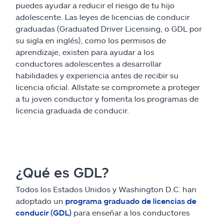
Reclamos
puedes ayudar a reducir el riesgo de tu hijo
adolescente. Las leyes de licencias de conducir
Asistencia y apoyo
graduadas (Graduated Driver Licensing, o GDL por
su sigla en inglés), como los permisos de
aprendizaje, existen para ayudar a los
Buscar agente
conductores adolescentes a desarrollar
habilidades y experiencia antes de recibir su
Explore Allstate
licencia oficial. Allstate se compromete a proteger
a tu joven conductor y fomenta los programas de
licencia graduada de conducir.
Ashburn, VA 20146
English
¿Qué es GDL?
Todos los Estados Unidos y Washington D.C. han
adoptado un
programa graduado de licencias de
conducir (GDL)
para enseñar a los conductores