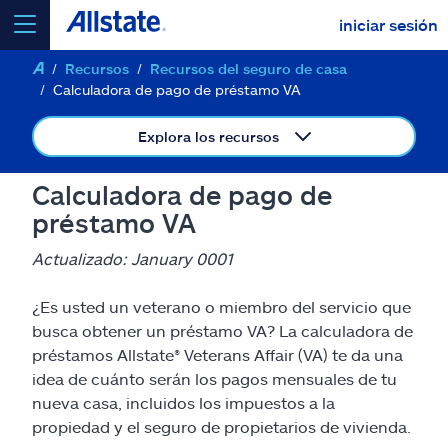
iniciar sesión
Recursos
Recursos del seguro de casa
seleccionar un producto para
cotizar
Calculadora de pago de préstamo VA
Explora los recursos
Calculadora de pago de
Select a Product
préstamo VA
Actualizado: January 0001
ir
continuar una cotización
¿Es usted un veterano o miembro del servicio que
busca obtener un préstamo VA? La calculadora de
Seguros y más
préstamos Allstate® Veterans Affair (VA) te da una
idea de cuánto serán los pagos mensuales de tu
Recursos
nueva casa, incluidos los impuestos a la
propiedad y el seguro de propietarios de vivienda.