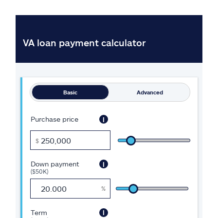
Reclamos
Asistencia y apoyo
Buscar agente
Explore Allstate
Ashburn, VA 20146
English