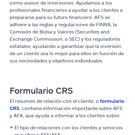
Reclamos
como asesor de inversiones. Ayudamos a los
profesionales financieros a ayudar a los clientes a
prepararse para su futuro financiero. AFS se
Asistencia y apoyo
adhiere a las reglas y regulaciones de FINRA, la
Comisión de Bolsa y Valores (Securities and
Buscar agente
Exchange Commission, o SEC) y los reguladores
estatales, ayudando a garantizar que la inversión
Explore Allstate
de un cliente sea lo mejor para ellos en función de
sus necesidades y objetivos individuales.
Ashburn, VA 20146
English
Formulario CRS
El resumen de relación con el cliente, o
formulario
CRS
, contiene información importante sobre AFS
y AFA, que ayuda a informar a los clientes sobre:
El tipo de relaciones con los clientes y servicios
que ofrece AFS/AFA;