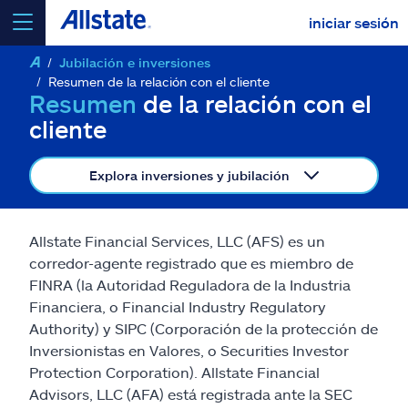
iniciar sesión
Jubilación e inversiones
seleccionar un producto para
cotizar
Resumen de la relación con el cliente
Resumen
de la relación con el
cliente
Explora inversiones y jubilación
Select a Product
Allstate Financial Services, LLC (AFS) es un
ir
continuar una cotización
corredor-agente registrado que es miembro de
FINRA (la Autoridad Reguladora de la Industria
Financiera, o Financial Industry Regulatory
Seguros y más
Authority) y SIPC (Corporación de la protección de
Inversionistas en Valores, o Securities Investor
Recursos
Protection Corporation). Allstate Financial
Advisors, LLC (AFA) está registrada ante la SEC