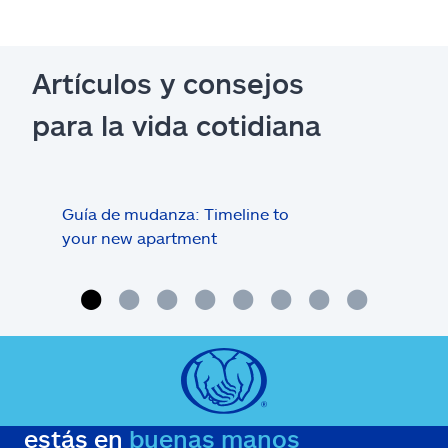
Artículos y consejos
para la vida cotidiana
Guía de mudanza: Timeline to
Inqu
your new apartment
¿qui
de r
estás en
buenas manos