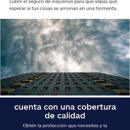
Reclamos
cubrir el seguro de inquilinos para que sepas qué
esperar si tus cosas se arruinan en una tormenta.
Asistencia y apoyo
Buscar agente
Explore Allstate
Ashburn, VA 20146
English
cuenta con una cobertura
de calidad
Obtén la protección que necesites y la