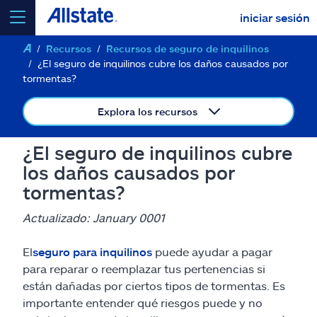
iniciar sesión
Recursos
Recursos de seguro de inquilinos
seleccionar un producto para
cotizar
¿El seguro de inquilinos cubre los daños causados por
tormentas?
Explora los recursos
Select a Product
¿El seguro de inquilinos cubre
los daños causados por
tormentas?
ir
continuar una cotización
Actualizado: January 0001
Seguros y más
El
seguro para inquilinos
puede ayudar a pagar
para reparar o reemplazar tus pertenencias si
Recursos
están dañadas por ciertos tipos de tormentas. Es
importante entender qué riesgos puede y no