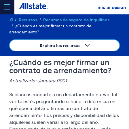
iniciar sesión
Recursos
Recursos de seguro de inquilinos
seleccionar un producto para
cotizar
¿Cuándo es mejor firmar un contrato de
arrendamiento?
Explora los recursos
Select a Product
¿Cuándo es mejor firmar un
contrato de arrendamiento?
ir
continuar una cotización
Actualizado: January 0001
Si planeas mudarte a un departamento nuevo, tal
Seguros y más
vez te estés preguntando si hace la diferencia en
qué época del año firmas un contrato de
Recursos
arrendamiento. Los precios y disponibilidad de los
alquileres suelen variar a lo largo del año.
Dependiendo de lo que estés buscando —más