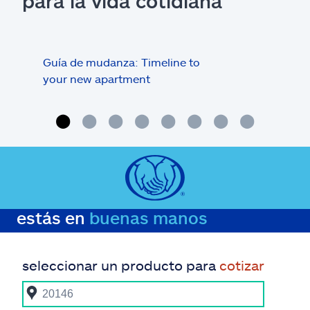
para la vida cotidiana
Guía de mudanza: Timeline to
Inqu
your new apartment
¿qui
de r
estás en
buenas manos
seleccionar un producto para
cotizar