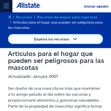
iniciar sesión
Recursos
Recursos de seguro para mascotas
seleccionar un producto para
cotizar
Artículos para el hogar que pueden ser peligrosos para
las mascotas
Explora los recursos
Select a Product
Artículos para el hogar que
pueden ser peligrosos para las
mascotas
ir
continuar una cotización
Actualizado: January 0001
Seguros y más
Ser dueño de una mascota es más que mantener
a tu amigo peludo al día sobre las vacunas y
Recursos
proporcionarle alimentos y golosinas saludables.
Parte de la propiedad de mascotas significa tomar