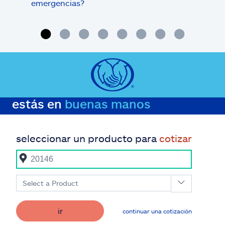
emergencias?
mas
invi
estás en
buenas manos
seleccionar un producto para
cotizar
Select a Product
ir
continuar una cotización