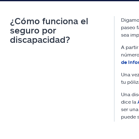
¿Cómo funciona el
Digamos
paseo f
seguro por
sea imp
discapacidad?
A parti
número 
de Info
Una vez
tu póli
Una dis
dice la
ser una
puede s