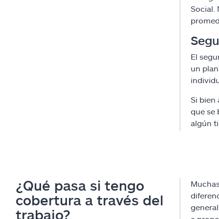
Social.
promedi
Segu
El segu
un plan
individ
Si bien
que se 
algún t
¿Qué pasa si tengo
Muchas 
diferen
cobertura a través del
general
trabajo?
a propo