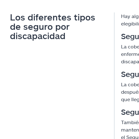
Los diferentes tipos
Hay alg
elegibil
de seguro por
discapacidad
Segu
La cobe
enferme
discapa
Segu
La cobe
después
que lle
Segu
También
mantend
el Segu