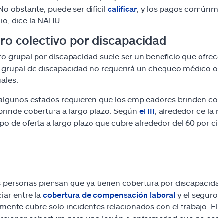
 No obstante, puede ser difícil
calificar
, y los pagos comúnmen
o, dice la NAHU.
ro colectivo por discapacidad
ro grupal por discapacidad suele ser un beneficio que ofre
 grupal de discapacidad no requerirá un chequeo médico o f
uales.
 algunos estados requieren que los empleadores brinden cob
brinde cobertura a largo plazo. Según
el III
, alrededor de l
ipo de oferta a largo plazo que cubre alrededor del 60 por c
personas piensan que ya tienen cobertura por discapacida
ciar entre la
cobertura de compensación laboral
y el seguro
mente cubre solo incidentes relacionados con el trabajo. 
rcionar cobertura para una lesión o enfermedad que no sea