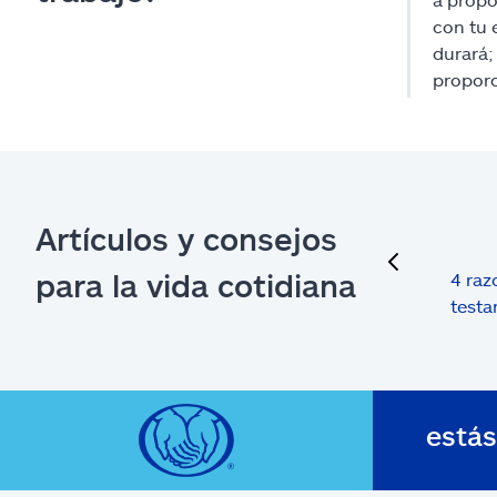
con tu 
durará;
proporc
Artículos y consejos
previous
para la vida cotidiana
4 raz
test
está