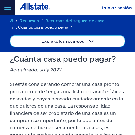
iniciar sesión
Recursos
Recursos del seguro de casa
seleccionar un producto para
cotizar
¿Cuánta casa puedo pagar?
Explora los recursos
¿Cuánta casa puedo pagar?
Select a Product
Actualizado: July 2022
ir
continuar una cotización
Si estás considerando comprar una casa pronto,
probablemente tengas una lista de características
deseadas y hayas pensado cuidadosamente en lo
Seguros y más
que quieres de una casa. La responsabilidad
financiera de ser propietario de una casa es un
Recursos
compromiso importante, por lo que antes de
comenzar a buscar seriamente las casas, es
importante evaluar cuidadosamente sus finanzas.