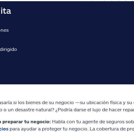
ita
ones
dirigido
saría si los bienes de su negocio —su ubicación física y 
o o un desastre natural? ¿Podría darse el lujo de hacer repa
 preparar tu negocio:
Habla con tu agente de seguros sob
cios
para ayudar a proteger tu negocio. La cobertura de p