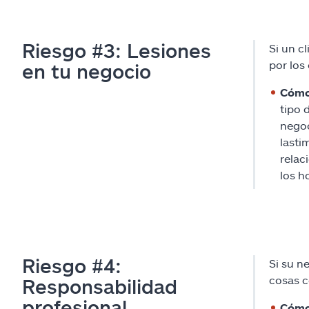
Riesgo #3: Lesiones
Si un c
por los
en tu negocio
Cómo
tipo 
negoc
lasti
relac
los h
Riesgo #4:
Si su n
cosas c
Responsabilidad
profesional
Cómo