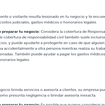
liente o visitante resulta lesionado en tu negocio y te encu
 costos judiciales, gastos médicos o honorarios legales.
 preparar tu negocio:
Considera la cobertura de Responsab
de cobertura de responsabilidad civil también suele incluirs
ios, y puede ayudarte a protegerte en caso de que alguien 
ma accidentalmente a otra persona mientras realiza su trab
ionadas. También puede ayudar a pagar los gastos médicos d
onorarios legales.
egocio brinda servicios o asesoría a clientes, su empresa p
omo presunta negligencia o brindar asesoría inexacta.
 preparar tu negocio:
Es posible que quieras considerar in