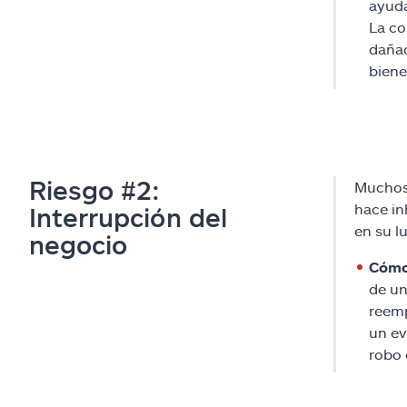
ayuda
La co
dañad
biene
Riesgo #2:
Muchos 
hace in
Interrupción del
en su l
negocio
Cómo
de un
reemp
un ev
robo 