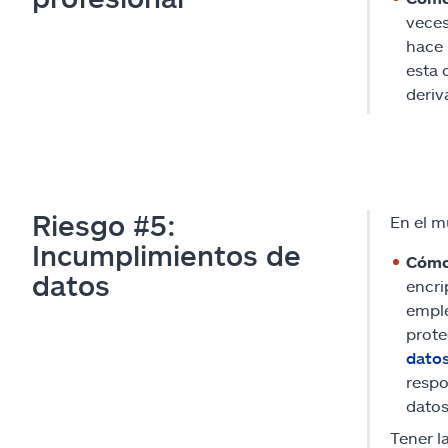
veces
hace 
esta 
deriv
Riesgo #5:
En el m
Incumplimientos de
Cómo
datos
encri
emple
prote
dato
respo
datos
Tener l