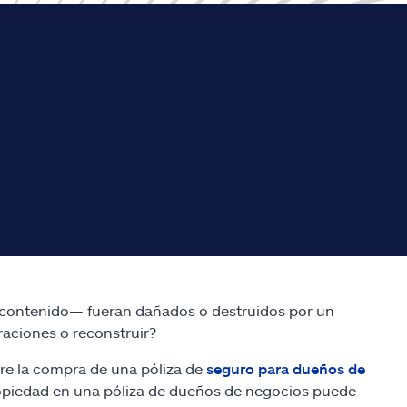
su contenido— fueran dañados o destruidos por un
raciones o reconstruir?
re la compra de una póliza de
seguro para dueños de
ropiedad en una póliza de dueños de negocios puede