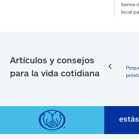
tienes 
local p
Artículos y consejos
previous
Peque
para la vida cotidiana
prést
está