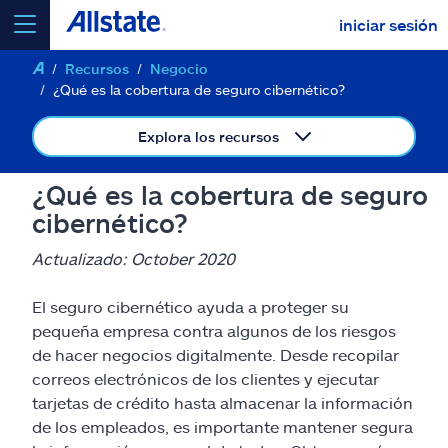
iniciar sesión
Recursos
Negocio
seleccionar un producto para
cotizar
¿Qué es la cobertura de seguro cibernético?
Explora los recursos
¿Qué es la cobertura de seguro
Select a Product
cibernético?
Actualizado: October 2020
ir
continuar una cotización
El seguro cibernético ayuda a proteger su
pequeña empresa contra algunos de los riesgos
Seguros y más
de hacer negocios digitalmente. Desde recopilar
correos electrónicos de los clientes y ejecutar
Recursos
tarjetas de crédito hasta almacenar la información
de los empleados, es importante mantener segura