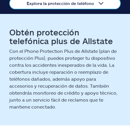
Reclamos
Explora la protección de teléfono
Asistencia y apoyo
Obtén protección
Buscar agente
telefónica plus de Allstate
Explore Allstate
Con el Phone Protection Plus de Allstate (plan de
protección Plus), puedes proteger tu dispositivo
contra los accidentes inesperados de la vida. La
Ashburn, VA 20146
cobertura incluye reparación o reemplazo de
teléfonos dañados, además apoyo para
English
accesorios y recuperación de datos. También
obtendrás monitoreo de crédito y apoyo técnico,
junto a un servicio fácil de reclamos que te
mantiene conectado.