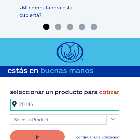
¿Mi computadora está
¿Mi 
cubierta?
estás en
buenas manos
seleccionar un producto para
cotizar
Select a Product
ir
continuar una cotización