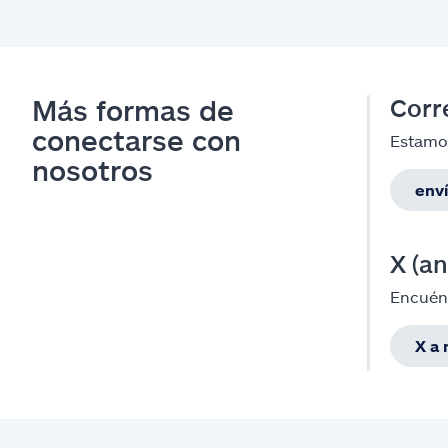
Más formas de
Corr
conectarse con
Estamos
nosotros
enví
X (a
Encuént
X a 