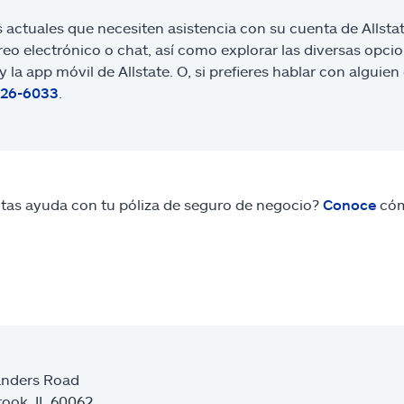
s actuales que necesiten asistencia con su cuenta de Alls
reo electrónico o chat, así como explorar las diversas opci
y la app móvil de Allstate. O, si prefieres hablar con algui
726-6033
.
tas ayuda con tu póliza de seguro de negocio?
Conoce
cóm
anders Road
ook, IL 60062