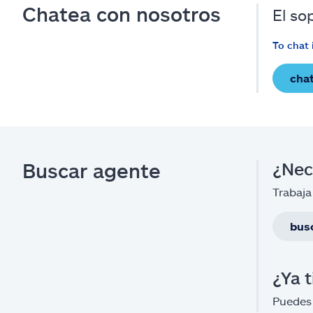
Chatea con nosotros
El so
To chat 
cha
Buscar agente
¿Nec
Trabaja
bus
¿Ya 
Puedes 